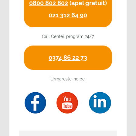
0800 802 802
(apel gratuit)
021 312 64 90
Call Center, program 24/7
0374 86 22 73
Urmareste-ne pe: